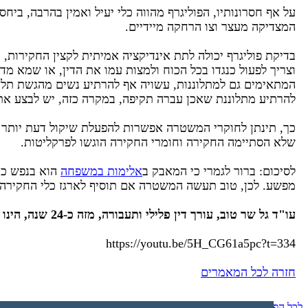
על אף חסרונותיו, הפוליגרף מהווה כלי יעיל ואמין בהרבה, ביח
המצדיקה מעצר וצו הרחקה מיידיים.
בדיקת פוליגרף יכולה לתת אינדיקציה אמיתית לקצין החקירות,
וצריך לפעול כנגדו בכל הכוח ולמצות עמו את הדין, או שמא מד
המתאימים גם למתלוננות, עשויה אף להרתיע נשים מהגשת תלונו
להרתיע מתלוננת שאכן עברה תקיפה, במקרה כזה, יש לבצע את
כך, תינתן לחוקרי המשטרה אפשרות להפעלת שיקול דעת יותר 
שלא הסתיימה החקירה וחומרי החקירה הוגשו לפרקליטות.
לסיכום: ברור לגמרי כי המאבק ב
אלימות במשפחה
הוא בנפש כו
מפשע. לכן, טוב תעשה המשטרה אם תוסיף לארגז כלי החקירה 
עו"ד גל שר טוב, עורך דין פלילי ותעבורה, מזה כ-24 שנה, הינו יוצא פרקליטות ושימש בעבר כראש לשכת תביעות וכראש לשכת חקירות במשטרה.
https://youtu.be/5H_CG61a5pc?t=334
חזרה לכל המאמרים
לכל הפרסומים