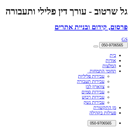
גל שרטוב - עורך דין פלילי ותעבורה
פרסום, קידום ובניית אתרים
GS
050-9706565
בית
אודות
המלצות
תחומי התמחות
עבירות פליליות
עבירות תעבורה
צווארון לבן
עבירות סמים
עבירות רכוש
עבירות נשק
מן התקשורת
פעילות בקהילה
050-9706565