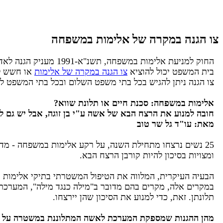
צו הגנה במקרה של אלימות במשפחה
החוק למניעת אלימות במשפחה, תשנ"א-1991 מעניק הגנה לאדם החווה במסגרת המשפחתית אלימות קשה - פיזית או נפשית.
בית המשפט יכול להוציא
צו הגנה במקרה של אלימות
או חשש ל
צו הגנה ניתן להגיש בכל בתי משפט השלום ובכל בתי המשפט לענייני משפחה בארץ (כאשר הנפגע
אלימות במשפחה: סכנת חיים או תלונת שווא?
חובה למנוע את הרצח הבא של אשה ע"י בן זוגה, אבל יש גם ל
מאת: עו"ד גל שר טוב
ומצויות בסיכון להיות קורבן הרצח הבא.
הבעיה העיקרית, המלווה את הטיפול המשטרתי בתיקי אלימות משפחה, היא כי רוב האירועים מתרחש
במקרים אלה, מקרים בהם מדובר ב"מילה כנגד מילה", המערכת 
תלונתן. זאת, כדי למנוע את הסיכון שהן יירצחו.
מהן ההגנות שמספקת המערכת לאשה המתלוננת במשטרה על 