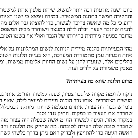
כיום ישנה מודעות רבה יותר לנושא, שיחת טלפון אחת למשטרה
והחקירה תמשך בתחנת המשטרה. במידה וימצא כי ישנן ראיות,
ידוע כי כל מה שאשה צריכה לעשות, כדי להוציא גבר אלים מהב
להניח שהגבר ייעצר, יבלה לילה במעצר וישוחרר מבית המשפט 
מדובר בפגיעה מידתית בחירותו של הגבר ואולי אף בשמו הטוב
מהי הבעייתיות בהגנה מיידית הניתנת לנשים המתלוננות על א
אחת הבעיות עמן מתמודדת המערכת, היא בעיית תלונות השווא
בהליכים אלה, שנועדו להגן על נשים החוות אלימות ממשית, ומ
מאבק משמורת על ילדים ועוד.
מדוע תלונת שווא כה בעייתית?
ניקח לדוגמה מקרה של גבר צעיר, שפנה למשרד הח"מ. אותו גב
מעשים מצמררים. אותו גבר הוכנס מיידית למעצר לילה, שאף ה
בזמן שהגבר היה עצור, איתרנו מצלמה שהיתה מותקנת במסלול 
שחררה את העצור בו במקום. התיק נגדו נסגר.
במקרה אחר, הגיעה למשרד הח"מ אשה שבעלה היה עצור מזה מ
שחברה טובה שלה העידה לטובתה, מה שחיזק את תלונתה והביא
האשה הגיעה כדי להתייעץ ולבדוק האם ניתן בדרך כלשהי לשחר