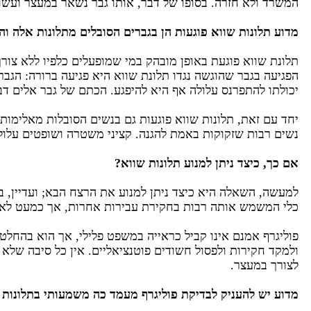
המשרד ולא חזרה. בסופו של דבר, אותו גבר נשאר במעצר ועש
מדוע תלונות שווא פוגעות הן בגברים הסובלים מתלונות אלה ו
תלונת שווא פוגעת באופן מובהק במי שמופעלים כלפיו ללא צור
הפגיעה בגבר שהוגשה נגדו תלונת שווא היא פגיעה ברורה: הגבר
יכולתו להתפרנס עלולה אף היא להיפגע. הכתם של גבר אלים דבק
יחד עם זאת, תלונות שווא פוגעות גם בנשים הסובלות מאלימות
נשים רבות שזקוקות באמת להגנה. קציני משטרה ושופטים על
אם כך, כיצד ניתן למנוע תלונות שווא?
למעשה, השאלה היא כיצד ניתן למנוע את הרצח הבא; ועדיין, 
כלי המשמש אותה רבות בחקירת עבירות אחרות, אך כמעט לא 
פוליגרף אמנם אינו קביל כראייה במשפט פלילי, אך הוא בהחלט
ולמקד חקירות ולפסול חשודים פוטנציאליים. אין כל סיבה שלא
לצורך במעצר.
מדוע יש להעניק לבדיקת פוליגרף מעמד כה משמעותי בתלונות