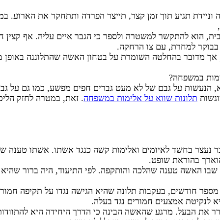
 וניידת תגיע תוך זמן קצר, תייצר הפרדה ותתחקר את הארוע. ב
ית, הוא להתקשר למשטרה ולספר כי הגבר איים עליה. אף קצין ח
בבוקר למחרת, עם צו הרחקה.
, אך מדובר בהחלטה השומרת על בטחון האשה שהתלוננה באופן מי
לימות במשפחה?
, הנעשות על גבם של לא מעט גברים חפים מפשע, כמו גם על גב
וגשות
תלונות שווא על אלימות במשפחה
. זאת, במטרה לחזק הליכי
ר נעצר בחשד לאיומים ואלימות קשה כנגד אשתו. אשתו טענה שה
וארך בהוראת שופט.
שבו האשה טענה שהלכה והותקפה. לפי התיעוד, היה ברור שהיא 
ספר חודשים, בעקבות תלונה שהיא הגישה נגדו על תקיפה חמורה
 לנקיטת אמצעים חמורים נגד בעלה.
ר את הבעל. מרגע שהאשה הבינה כי הדרך היחידה היא להתוודות